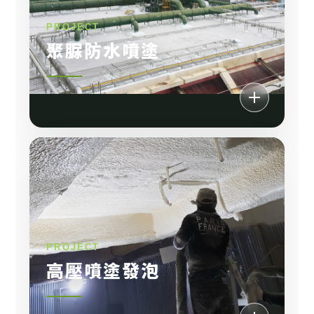
聚脲防水噴塗
高壓噴塗發泡